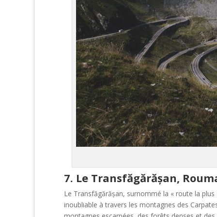
7. Le Transfăgărășan, Roum
Le Transfăgărășan, surnommé la « route la plus s
inoubliable à travers les montagnes des Carpate
montagnes escarpées, des forêts denses et des la