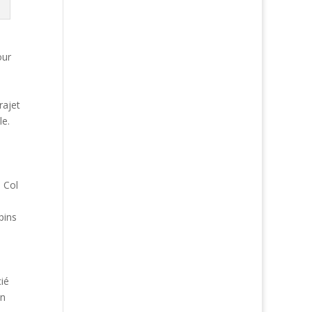
our
l
rajet
le.
 Col
pins
cié
un