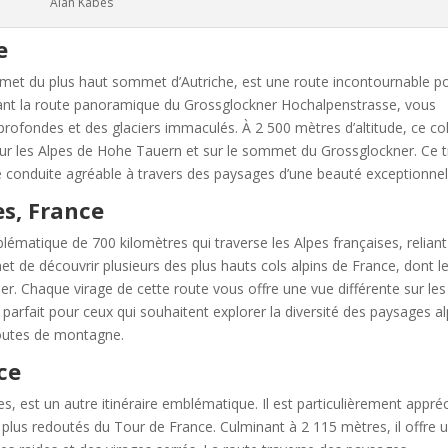
Alan Kabes
e
et du plus haut sommet d’Autriche, est une route incontournable p
vant la route panoramique du Grossglockner Hochalpenstrasse, vous
profondes et des glaciers immaculés. À 2 500 mètres d’altitude, ce co
sur les Alpes de Hohe Tauern et sur le sommet du Grossglockner. Ce t
e conduite agréable à travers des paysages d’une beauté exceptionnel
es, France
lématique de 700 kilomètres qui traverse les Alpes françaises, reliant
 de découvrir plusieurs des plus hauts cols alpins de France, dont le
bier. Chaque virage de cette route vous offre une vue différente sur les
 parfait pour ceux qui souhaitent explorer la diversité des paysages al
 routes de montagne.
ce
, est un autre itinéraire emblématique. Il est particulièrement appré
 plus redoutés du Tour de France. Culminant à 2 115 mètres, il offre 