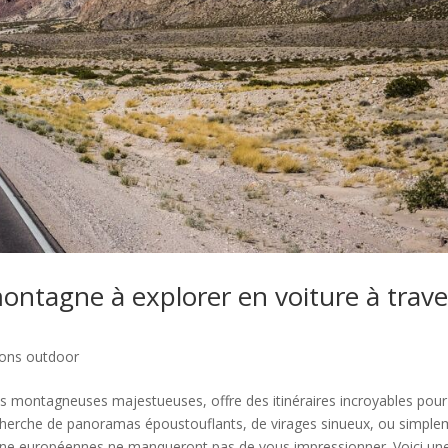
ontagne à explorer en voiture à trave
ions outdoor
es montagneuses majestueuses, offre des itinéraires incroyables pour
cherche de panoramas époustouflants, de virages sinueux, ou simple
agne européennes ne manqueront pas de vous impressionner. Voici un