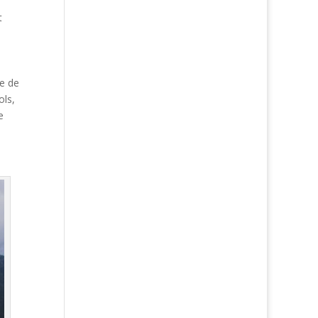
t
ce de
ols,
e