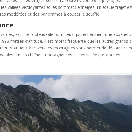
tes raides et des virages serrés. La route traverse des paysages
es vallées verdoyantes et les sommets enneigés. En été, le trajet es
ures modérées et des panoramas à couper le souffle.
rance
oyardes, est une route idéale pour ceux qui recherchent une expérien
1 993 mètres d’altitude, il est moins fréquenté que les autres grands c
arcours sinueux à travers les montagnes vous permet de découvrir un
oyables sur les chaînes montagneuses et des vallées profondes.