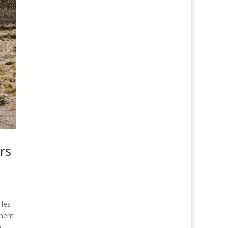
rs
 les
ment
e