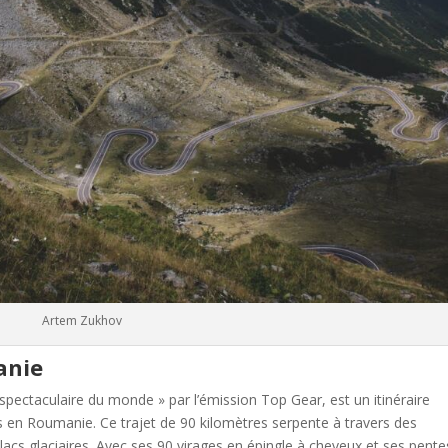
Artem Zukhov
anie
pectaculaire du monde » par l’émission Top Gear, est un itinéraire
s en Roumanie. Ce trajet de 90 kilomètres serpente à travers des
cs glaciaires. Avec ses 90 virages en épingle à cheveux et ses pente