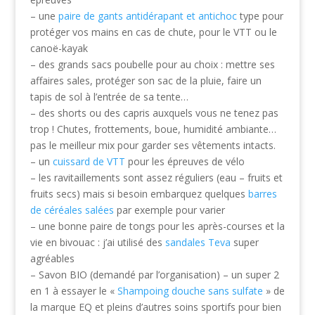
– une
paire de gants antidérapant et antichoc
type pour
protéger vos mains en cas de chute, pour le VTT ou le
canoë-kayak
– des grands sacs poubelle pour au choix : mettre ses
affaires sales, protéger son sac de la pluie, faire un
tapis de sol à l’entrée de sa tente…
– des shorts ou des capris auxquels vous ne tenez pas
trop ! Chutes, frottements, boue, humidité ambiante…
pas le meilleur mix pour garder ses vêtements intacts.
– un
cuissard de VTT
pour les épreuves de vélo
– les ravitaillements sont assez réguliers (eau – fruits et
fruits secs) mais si besoin embarquez quelques
barres
de céréales salées
par exemple pour varier
– une bonne paire de tongs pour les après-courses et la
vie en bivouac : j’ai utilisé des
sandales Teva
super
agréables
– Savon BIO (demandé par l’organisation) – un super 2
en 1 à essayer le «
Shampoing douche sans sulfate
» de
la marque EQ et pleins d’autres soins sportifs pour bien