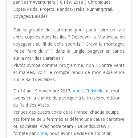
par
TeamAventuriers
|
8 Fév, 2018
|
Chroniques
,
Expés/Raids
,
Projets
,
Randos/Treks
,
Running/trail
,
Voyages/Balades
Fuir la grisaille de l’automne pour partir faire un raid
entre copines dans les îles ? Découvrir la Martinique en
voyageant au fil de défis sportifs ? Gravir la montagne
Pelée, faire du VTT dans la jungle, pagayer en canoë
sur la mer des Caraïbes ?
Plutôt sympa comme programme, non ! Contre vents
et marées, voici le compte rendu de mon expérience
sur le Raid des Alizés.
Du 14 au 19 novembre 2017,
Anne
,
Christelle
, et moi
avons eu la chance de participer à la troisième édition
du Raid des Alizés.
Venues des quatre coins de la France, chaque équipe
est formée de 3 femmes et défend une cause caritative
ou sociétale. Avec notre team « Dubndiducrew »
formée par
Anne
, nous avons décidé de soutenir