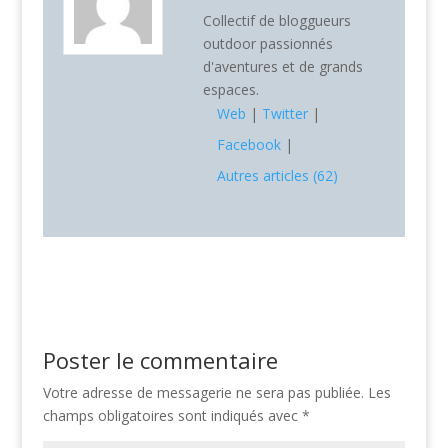
Collectif de bloggueurs
outdoor passionnés
d'aventures et de grands
espaces.
Web
|
Twitter
|
Facebook
|
Autres articles (62)
Poster le commentaire
Votre adresse de messagerie ne sera pas publiée.
Les
champs obligatoires sont indiqués avec
*