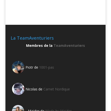
La TeamAventuriers
Membres de la
TeamAventuriers
Piotr de
1001-pas
Nicolas de
Carnet Nordique
Maïder de
Made by Maïder