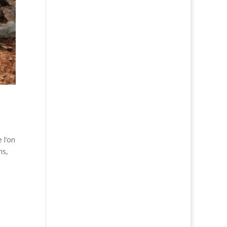
 l’on
ns,