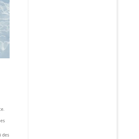
ce.
mes
i des