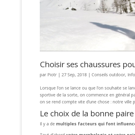
Choisir ses chaussures pour
par
Piotr
|
27 Sep, 2018
|
Conseils outdoor
,
Inf
Lorsque l’on se lance ou que l’on souhaite se la
sportive de la sorte, on commence en général par 
on se rend compte vite d’une chose : notre ville pa
Le choix de la bonne paire
Il y a de
multiples facteurs qui font influenc
Tout d’abord
votre morphologie et votre poi