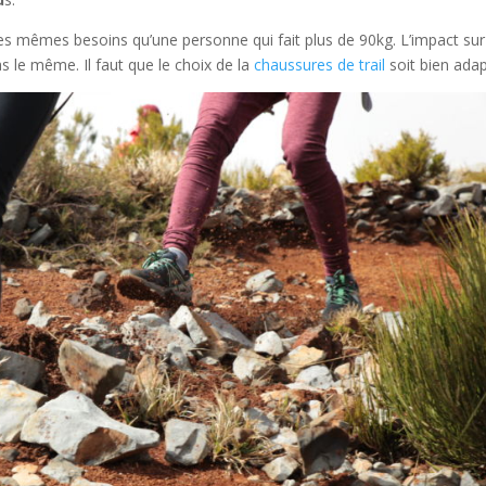
es mêmes besoins qu’une personne qui fait plus de 90kg. L’impact sur
as le même. Il faut que le choix de la
chaussures de trail
soit bien adap