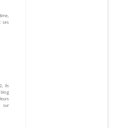
’âme,
t ses
, ils
 blog
leurs
 sur