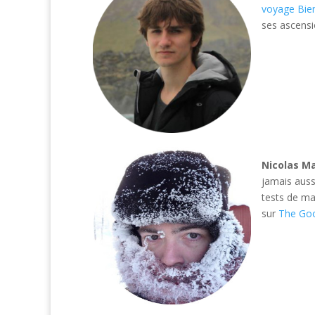
voyage Bie
ses ascens
Nicolas M
jamais auss
tests de ma
sur
The Goo