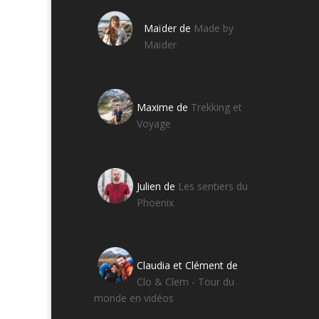
Maïder de
Made by
Maïder
Maxime de
Trekking et
Voyage
Julien de
Les sentiers du
Phoenix
Claudia et Clément de
Clo & Clem - Tour du
monde en vidéos