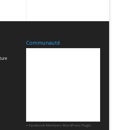
Communauté
ture
-
Facebook Members WordPress Plugin