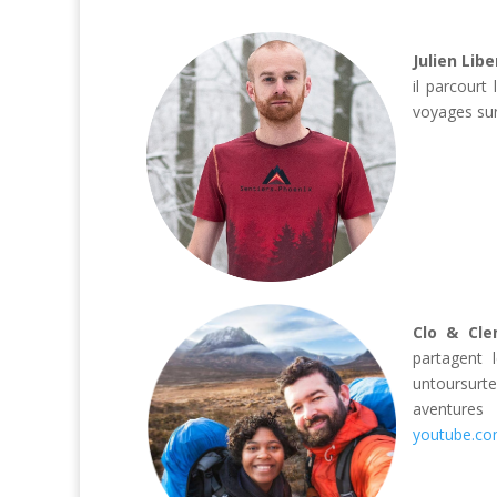
Julien Libe
il parcourt
voyages su
Clo & Cl
partagent 
untoursurte
aventure
youtube.co