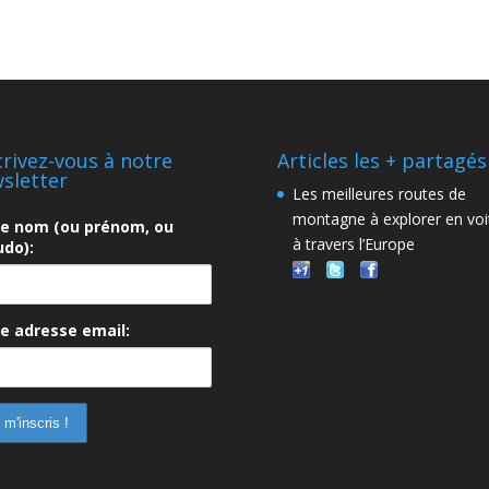
crivez-vous à notre
Articles les + partagés
sletter
Les meilleures routes de
montagne à explorer en voi
re nom (ou prénom, ou
à travers l’Europe
do):
e adresse email: