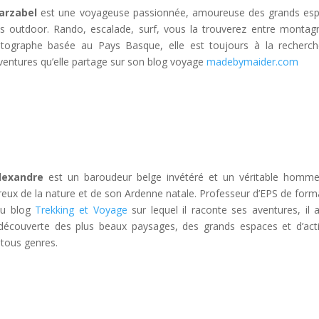
arzabel
est une voyageuse passionnée, amoureuse des grands es
ts outdoor. Rando, escalade, surf, vous la trouverez entre montag
tographe basée au Pays Basque, elle est toujours à la recherc
ventures qu’elle partage sur son blog voyage
madebymaider.com
lexandre
est un baroudeur belge invétéré et un véritable homm
eux de la nature et de son Ardenne natale. Professeur d’EPS de form
du blog
Trekking et Voyage
sur lequel il raconte ses aventures, il 
 découverte des plus beaux paysages, des grands espaces et d’acti
tous genres.