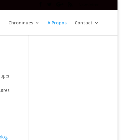
Newsletter
Chroniques
A Propos
Contact
ouper
utres
blog