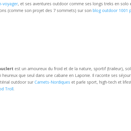
n-voyager
, et ses aventures outdoor comme ses longs treks en solo 
ions (comme son projet des 7 sommets) sur son
blog outdoor 1001 
auclert
est un amoureux du froid et de la nature, sportif (traileur), sol
i heureux que seul dans une cabane en Laponie. Il raconte ses séjour
térial outdoor sur
Carnets-Nordiques
et parle sport, high-tech et lifes
d Troll
.