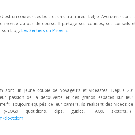
rt
est un coureur des bois et un ultra-traileur belge. Aventurier dans l
 le monde au pas de course. Il partage ses courses, ses conseils e
r son blog,
Les Sentiers du Phoenix.
em
sont un jeune couple de voyageurs et vidéastes. Depuis 2012
leur passion de la découverte et des grands espaces sur leur
rre.fr. Toujours équipés de leur caméra, ils réalisent des vidéos de 
s (VLOGs quotidiens, clips, guides, FAQs, sketchs…)
m/cloetclem