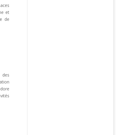
paces
ne et
he de
e des
ation
adore
vités