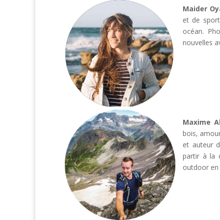
Maider Oy
et de spor
océan. Pho
nouvelles a
Maxime A
bois, amour
et auteur 
partir à la
outdoor en 