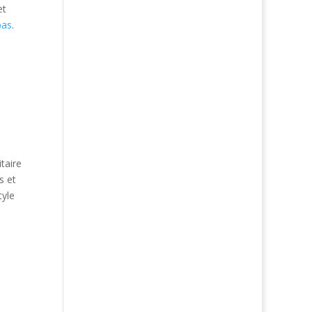
et
pas
.
itaire
s et
tyle