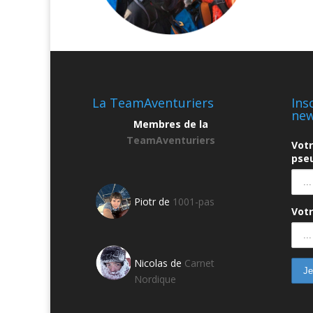
La TeamAventuriers
Ins
new
Membres de la
TeamAventuriers
Vot
pseu
Piotr de
1001-pas
Votr
Nicolas de
Carnet
Nordique