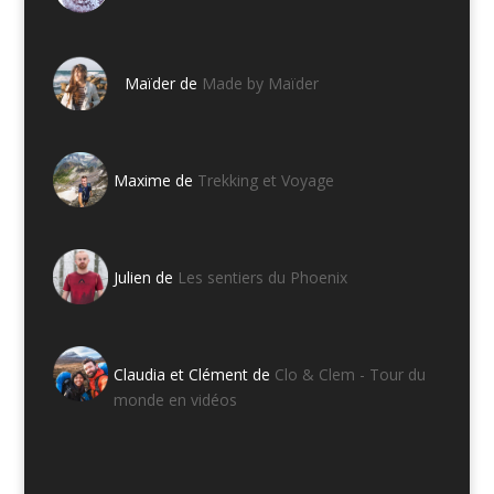
Maïder de
Made by Maïder
Maxime de
Trekking et Voyage
Julien de
Les sentiers du Phoenix
Claudia et Clément de
Clo & Clem - Tour du
monde en vidéos