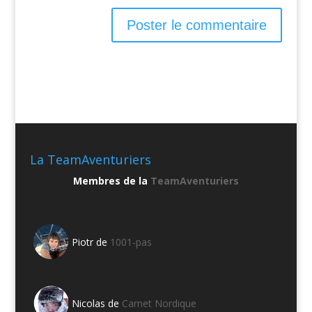
La TeamAventuriers
Membres de la
TeamAventuriers
Piotr de
1001-pas
Nicolas de
Carnet Nordique