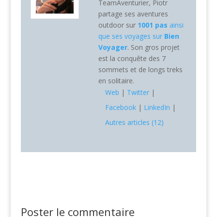
TeamAventurier, Piotr
partage ses aventures
outdoor sur
1001 pas
ainsi
que ses voyages sur
Bien
Voyager
. Son gros projet
est la conquête des 7
sommets et de longs treks
en solitaire.
Web
|
Twitter
|
Facebook
|
LinkedIn
|
Autres articles (12)
Poster le commentaire