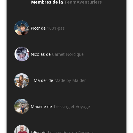
Membres de la
TeamAventuriers
Piotr de
1001-pas
Nicolas de
Carnet Nordique
Maïder de
Made by Maïder
Maxime de
Trekking et Voyage
Julien de
Les sentiers du Phoenix