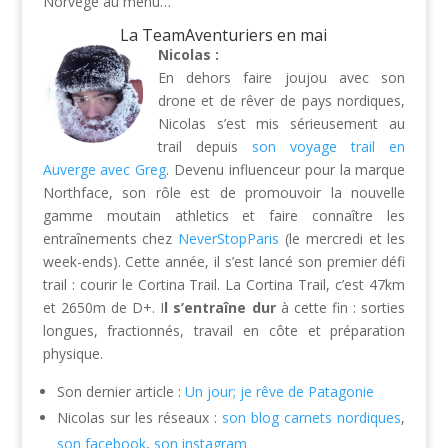
Norvège au menu…
La TeamAventuriers en mai
Nicolas :
En dehors faire joujou avec son
drone et de rêver de pays nordiques,
Nicolas s’est mis sérieusement au
trail depuis
son voyage trail en
Auverge avec Greg
. Devenu influenceur pour la marque
Northface, son rôle est de promouvoir la nouvelle
gamme moutain athletics et faire connaître les
entraînements chez
NeverStopParis
(le mercredi et les
week-ends). Cette année, il s’est lancé son premier défi
trail : courir le Cortina Trail. La Cortina Trail, c’est 47km
et 2650m de D+. I
l s’entraîne dur
à cette fin : sorties
longues, fractionnés, travail en côte et préparation
physique.
Son dernier article :
Un jour; je rêve de Patagonie
Nicolas sur les réseaux :
son blog carnets nordiques
,
son facebook
,
son instagram