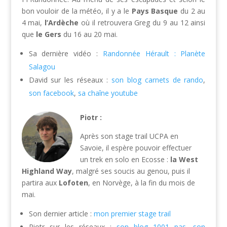
bon vouloir de la météo, il y a le
Pays Basque
du 2 au
4 mai,
l’Ardèche
où il retrouvera Greg du 9 au 12 ainsi
que
le Gers
du 16 au 20 mai.
Sa dernière vidéo :
Randonnée Hérault : Planète
Salagou
David sur les réseaux :
son blog carnets de rando
,
son facebook
,
sa chaîne youtube
Piotr :
Après son stage trail UCPA en
Savoie,
il espère pouvoir effectuer
un trek en solo en Ecosse :
la West
Highland Way
, malgré ses soucis au genou, puis il
partira aux
Lofoten
, en Norvège, à la fin du mois de
mai.
Son dernier article :
mon premier stage trail
Piotr sur les réseaux :
son blog 1001 pas
,
son