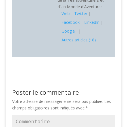
de la TeamAventuriers et
d'Un Monde d'Aventures
Web
|
Twitter
|
Facebook
|
LinkedIn
|
Google+
|
Autres articles (18)
Poster le commentaire
Votre adresse de messagerie ne sera pas publiée.
Les
champs obligatoires sont indiqués avec
*