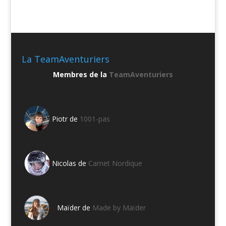
La TeamAventuriers
Membres de la
TeamAventuriers
Piotr de
1001-pas
Nicolas de
Carnet Nordique
Maïder de
Made by Maïder