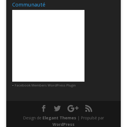
Communauté
-
Facebook Members WordPress Plugin
Design de
Elegant Themes
| Propulsé par
WordPress