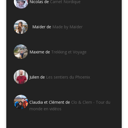
Nicolas de
Carnet Nordique
Maïder de
Made by Maïder
Maxime de
Trekking et Voyage
Julien de
Les sentiers du Phoenix
Claudia et Clément de
Clo & Clem - Tour du
monde en vidéos