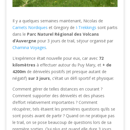
Il y a quelques semaines maintenant, Nicolas de
Carnets Nordiques
et Gregory de
I-Trekkings
sont partis
dans le
Parc Naturel Régional des Volcans
d’Auvergne
pour 3 jours de trail, séjour organisé par
Chamina Voyages
.
L’expérience était nouvelle pour eux, car avec
72
kilomètres
à effectuer autour du Puy Mary, et
+ de
4200m
de dénivelés positifs (et presque autant de
négatif)
sur 3 jours
, c’était un défi sportif et physique:
Comment gérer de telles distances en courant ?
Comment supporter des dénivelés et des phases
d’effort relativement importantes ? Comment
récupérer, tels étaient les premières questions qu’ils se
sont posés avant de partir ? Quand on ne pratique pas
le trail, on se pose beaucoup de questions lors de sa
première sorties. Qui plus est quand elle dure 3 jours.