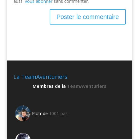
aussi
vous abonner
sans commenter.
La TeamAventuriers
Membres de la
TeamAventuriers
Piotr de
1001-pas