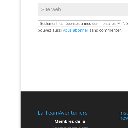
Not
pouvez aussi
vous abonner
sans commenter.
La TeamAventuriers
Ins
new
Membres de la
TeamAventuriers