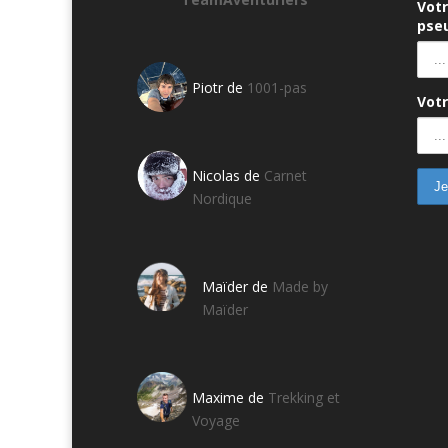
Vot
pseu
Piotr de
1001-pas
Votr
Nicolas de
Carnet
Nordique
Maïder de
Made by
Maïder
Maxime de
Trekking et
Voyage