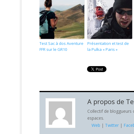
Test Sac à dos Aventure
Présentation et test de
FFR sur le GR10
la Pulka « Paris »
A propos de
Te
Collectif de bloggueurs
espaces.
Web
|
Twitter
|
Face