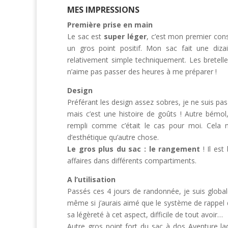
MES IMPRESSIONS
Première prise en main
Le sac est
super léger
, c’est mon premier cons
un gros point positif. Mon sac fait une diz
relativement simple techniquement. Les bretelles
n’aime pas passer des heures à me préparer !
Design
Préférant les design assez sobres, je ne suis pas 
mais c’est une histoire de goûts ! Autre bémol,
rempli comme c’était le cas pour moi. Cela 
d’esthétique qu’autre chose.
Le gros plus du sac : le rangement
! Il est
affaires dans différents compartiments.
A l’utilisation
Passés ces 4 jours de randonnée, je suis global
même si j’aurais aimé que le système de rappel 
sa légèreté à cet aspect, difficile de tout avoir…
Autre gros point fort du sac à dos Aventure la