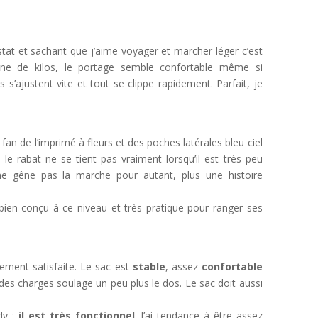
tat et sachant que j’aime voyager et marcher léger c’est
aine de kilos, le portage semble confortable même si
 s’ajustent vite et tout se clippe rapidement. Parfait, je
fan de l’imprimé à fleurs et des poches latérales bleu ciel
 le rabat ne se tient pas vraiment lorsqu’il est très peu
ne gêne pas la marche pour autant, plus une histoire
 bien conçu à ce niveau et très pratique pour ranger ses
ement satisfaite.
Le sac est
stable
, assez
confortable
des charges soulage un peu plus le dos. Le sac doit aussi
dy :
il est très fonctionnel
. J’ai tendance à être assez