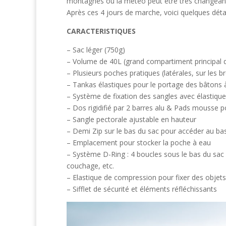
montagnes où la météo peut être très changean
Après ces 4 jours de marche, voici quelques détai
CARACTERISTIQUES
– Sac léger (750g)
– Volume de 40L (grand compartiment principal d
– Plusieurs poches pratiques (latérales, sur les br
– Tankas élastiques pour le portage des bâtons à 
– Système de fixation des sangles avec élastique 
– Dos rigidifié par 2 barres alu & Pads mousse p
– Sangle pectorale ajustable en hauteur
– Demi Zip sur le bas du sac pour accéder au ba
– Emplacement pour stocker la poche à eau
– Système D-Ring : 4 boucles sous le bas du sac 
couchage, etc.
– Elastique de compression pour fixer des objets 
– Sifflet de sécurité et éléments réfléchissants