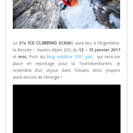
27e ICE
CLIMBING
Le
ECRIN
S aura lieu à l’Argentière-
la-Bessée – Hautes-Alpes (05) du
12 – 15 janvier 2017
et
moi,
Piotr du
blog outdoor 1001 pas
, qui sera sur
place en reportage pour la TeamAventuriers. Je
reviendrai d’un séjour dans l’Oisans donc j’espère
avoir encore de l’énergie !