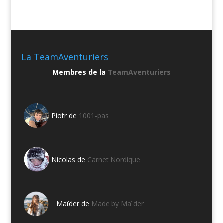
La TeamAventuriers
Membres de la
TeamAventuriers
Piotr de
1001-pas
Nicolas de
Carnet Nordique
Maïder de
Made by Maïder