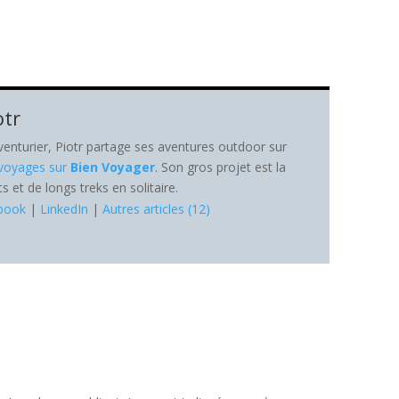
otr
nturier, Piotr partage ses aventures outdoor sur
 voyages sur
Bien Voyager
. Son gros projet est la
et de longs treks en solitaire.
book
|
LinkedIn
|
Autres articles (12)