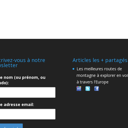
crivez-vous à notre
Articles les + partagés
sletter
Les meilleures routes de
montagne à explorer en voi
re nom (ou prénom, ou
à travers l’Europe
do):
e adresse email: