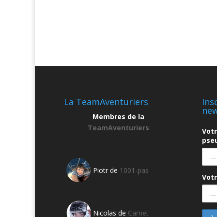
La TeamAventuriers
Ins
new
Membres de la
TeamAventuriers
Vot
pseu
Piotr de
1001-pas
Votr
Nicolas de
Carnet