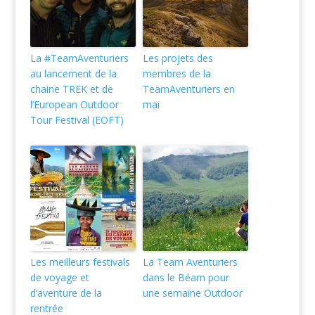
La #TeamAventuriers
Les projets des
au lancement de la
membres de la
chaine TREK et de
TeamAventuriers en
l’European Outdoor
mai
Tour Festival (EOFT)
Les meilleurs festivals
La Team Aventuriers
de voyage et
dans le Béarn pour
d’aventure de la
une semaine Outdoor
rentrée