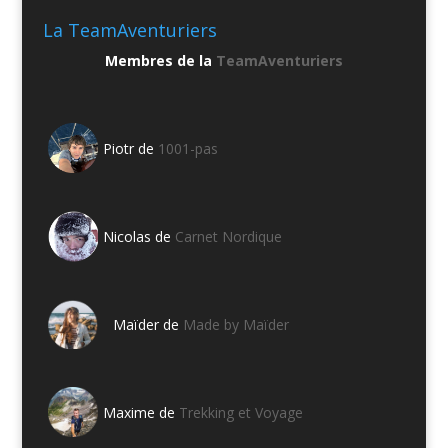
La TeamAventuriers
Membres de la
TeamAventuriers
Piotr de
1001-pas
Nicolas de
Carnet Nordique
Maïder de
Made by Maïder
Maxime de
Trekking et Voyage