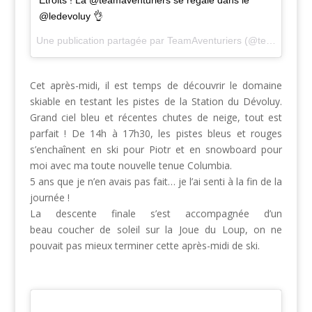
Étroits ! La @teamaventuriers se régale dans le
@ledevoluy 👌
Une publication partagée par TeamAventuriers (@teamaventuriers) le
Cet après-midi, il est temps de découvrir le domaine
skiable en testant les pistes de la Station du Dévoluy.
Grand ciel bleu et récentes chutes de neige, tout est
parfait ! De 14h à 17h30, les pistes bleus et rouges
s’enchaînent en ski pour Piotr et en snowboard pour
moi avec ma toute nouvelle tenue Columbia.
5 ans que je n’en avais pas fait… je l’ai senti à la fin de la
journée !
La descente finale s’est accompagnée d’un
beau coucher de soleil sur la Joue du Loup, on ne
pouvait pas mieux terminer cette après-midi de ski.