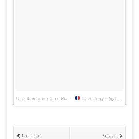
Une photo publiée par Piotr –
Travel Bloger (@1001pas)
le
Précédent
Suivant