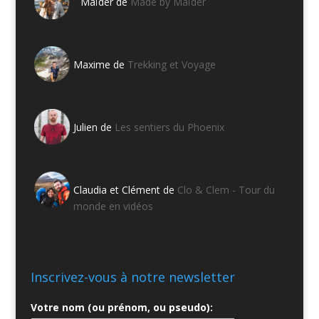
Maïder de
Made by Maïder
Maxime de
Trekking et Voyage
Julien de
Les sentiers du Phoenix
Claudia et Clément de
Clo & Clem - Tour du
monde en vidéos
Inscrivez-vous à notre newsletter
Votre nom (ou prénom, ou pseudo):