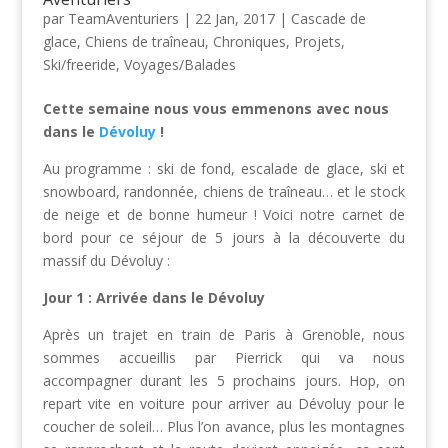
par
TeamAventuriers
|
22 Jan, 2017
|
Cascade de
glace
,
Chiens de traîneau
,
Chroniques
,
Projets
,
Ski/freeride
,
Voyages/Balades
Cette semaine nous vous emmenons avec nous
dans le
Dévoluy
!
Au programme : ski de fond, escalade de glace, ski et
snowboard, randonnée, chiens de traîneau… et le stock
de neige et de bonne humeur ! Voici notre carnet de
bord pour ce séjour de 5 jours à la découverte du
massif du Dévoluy :
Jour 1 : Arrivée dans le Dévoluy
Après un trajet en train de Paris à Grenoble, nous
sommes accueillis par Pierrick qui va nous
accompagner durant les 5 prochains jours. Hop, on
repart vite en voiture pour arriver au Dévoluy pour le
coucher de soleil… Plus l’on avance, plus les montagnes