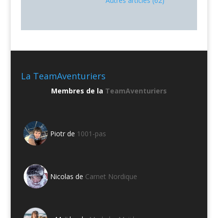
Autres articles (62)
La TeamAventuriers
Membres de la
TeamAventuriers
Piotr de
1001-pas
Nicolas de
Carnet Nordique