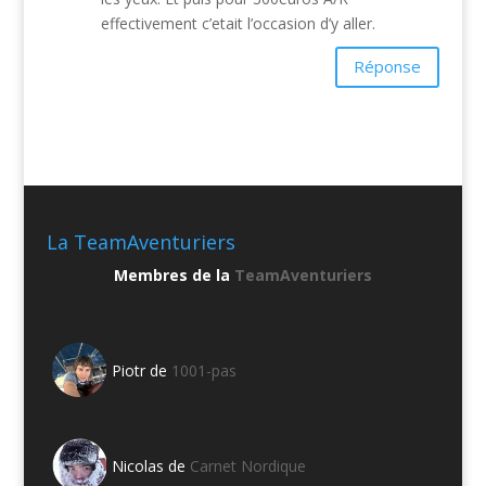
effectivement c’etait l’occasion d’y aller.
Réponse
La TeamAventuriers
Membres de la
TeamAventuriers
Piotr de
1001-pas
Nicolas de
Carnet Nordique