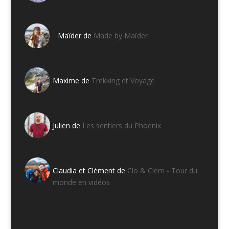
Maïder de
Made by Maïder
Maxime de
Trekking et Voyage
Julien de
Les sentiers du Phoenix
Claudia et Clément de
Clo & Clem - Tour du
monde en vidéos