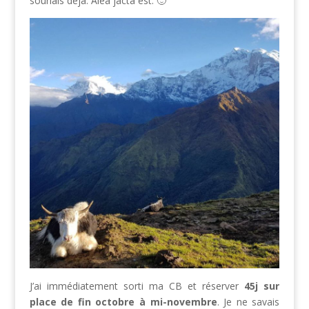
souriais déjà. Alea jacta est. 🙂
J’ai immédiatement sorti ma CB et réserver
45j sur
place de fin octobre à mi-novembre
. Je ne savais