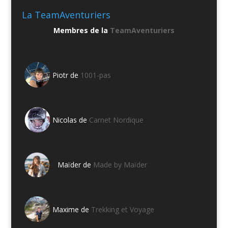
La TeamAventuriers
Membres de la
TeamAventuriers
Piotr de
1001-pas
Nicolas de
Carnet Nordique
Maïder de
Made by Maïder
Maxime de
Trekking et Voyage