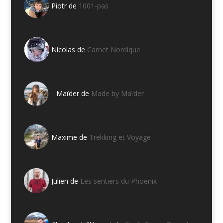
Piotr de
1001-pas
Nicolas de
Carnet Nordique
Maïder de
Made by Maïder
Maxime de
Trekking et Voyage
Julien de
Les sentiers du Phoenix