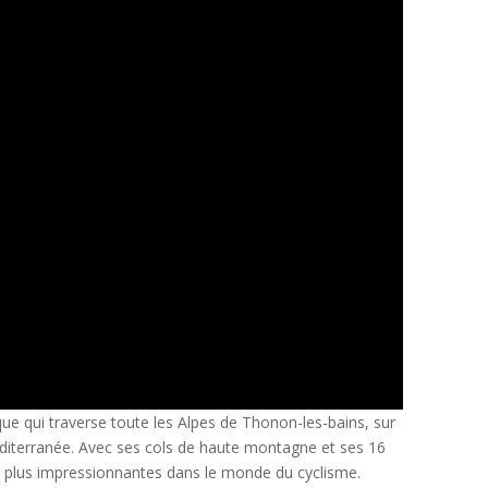
ue qui traverse toute les Alpes de Thonon-les-bains, sur
éditerranée. Avec ses cols de haute montagne et ses 16
es plus impressionnantes dans le monde du cyclisme.