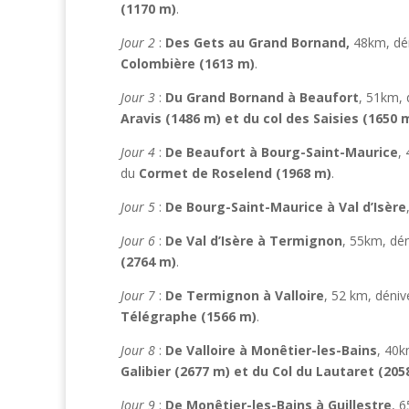
(1170 m)
.
Jour 2
:
Des Gets au Grand Bornand,
48km, dén
Colombière (1613 m)
.
Jour 3
:
Du Grand Bornand à Beaufort
, 51km, 
Aravis (1486 m) et du col des Saisies (1650 
Jour 4
:
De Beaufort à Bourg-Saint-Maurice
,
du
Cormet de Roselend (1968 m)
.
Jour 5
:
De Bourg-Saint-Maurice à Val d’Isère
Jour 6
:
De Val d’Isère à Termignon
, 55km, dén
(2764 m)
.
Jour 7
:
De Termignon à Valloire
, 52 km, déniv
Télégraphe (1566 m)
.
Jour 8
:
De Valloire à Monêtier-les-Bains
, 40k
Galibier (2677 m) et du
Col du Lautaret (205
Jour 9
:
De Monêtier-les-Bains à Guillestre
, 