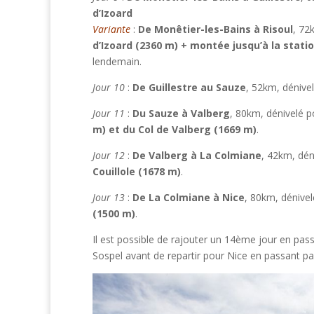
d’Izoard
Variante
:
De Monêtier-les-Bains à Risoul
, 72
d’Izoard (2360 m) + montée jusqu’à la statio
lendemain.
Jour 10
:
De Guillestre au Sauze
, 52km, dénivel
Jour 11
:
Du Sauze à Valberg
, 80km, dénivelé p
m) et du
Col de Valberg (1669 m)
.
Jour 12
:
De Valberg à La Colmiane
, 42km, dén
Couillole (1678 m)
.
Jour 13
:
De La Colmiane à Nice
, 80km, dénivel
(1500 m)
.
Il est possible de rajouter un 14ème jour en pass
Sospel avant de repartir pour Nice en passant p