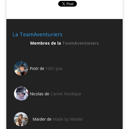
La TeamAventuriers
Membres de la
TeamAventuriers
Piotr de
1001-pas
Nicolas de
Carnet Nordique
Maïder de
Made by Maïder