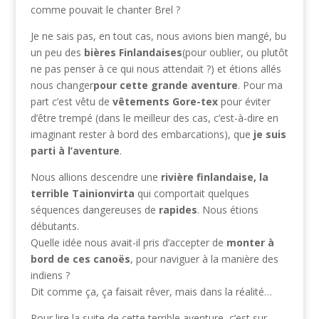
comme pouvait le chanter Brel ?
Je ne sais pas, en tout cas, nous avions bien mangé, bu
un peu des
bières Finlandaises
(pour oublier, ou plutôt
ne pas penser à ce qui nous attendait ?) et étions allés
nous changer
pour cette grande aventure
. Pour ma
part c’est vêtu de
vêtements Gore-tex
pour éviter
d’être trempé (dans le meilleur des cas, c’est-à-dire en
imaginant rester à bord des embarcations), que
je suis
parti à l’aventure
.
Nous allions descendre une
rivière finlandaise, la
terrible Tainionvirta
qui comportait quelques
séquences dangereuses de
rapides
. Nous étions
débutants.
Quelle idée nous avait-il pris d’accepter de
monter à
bord de ces canoës
, pour naviguer à la manière des
indiens ?
Dit comme ça, ça faisait rêver, mais dans la réalité…
Pour lire la suite de cette terrible aventure, c’est sur