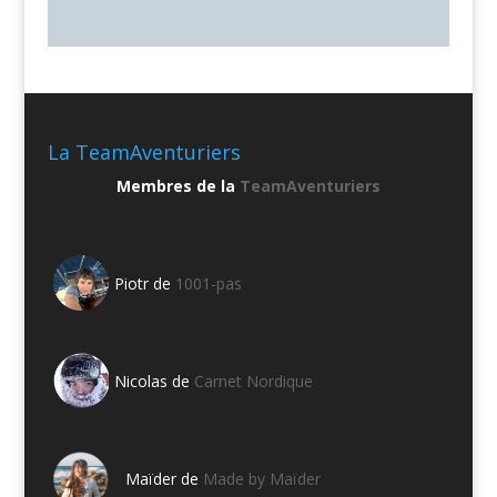
La TeamAventuriers
Membres de la
TeamAventuriers
Piotr de
1001-pas
Nicolas de
Carnet Nordique
Maïder de
Made by Maïder