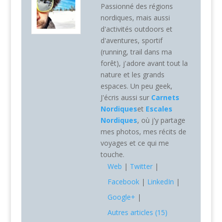
Passionné des régions
nordiques, mais aussi
d'activités outdoors et
d'aventures, sportif
(running, trail dans ma
forêt), j'adore avant tout la
nature et les grands
espaces. Un peu geek,
J'écris aussi sur
Carnets
Nordiques
et
Escales
Nordiques
, où j'y partage
mes photos, mes récits de
voyages et ce qui me
touche.
Web
|
Twitter
|
Facebook
|
LinkedIn
|
Google+
|
Autres articles (15)