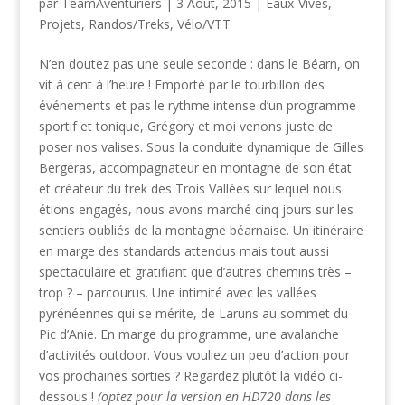
par
TeamAventuriers
|
3 Août, 2015
|
Eaux-Vives
,
Projets
,
Randos/Treks
,
Vélo/VTT
N’en doutez pas une seule seconde : dans le Béarn, on
vit à cent à l’heure ! Emporté par le tourbillon des
événements et pas le rythme intense d’un programme
sportif et tonique, Grégory et moi venons juste de
poser nos valises. Sous la conduite dynamique de Gilles
Bergeras, accompagnateur en montagne de son état
et créateur du trek des Trois Vallées sur lequel nous
étions engagés, nous avons marché cinq jours sur les
sentiers oubliés de la montagne béarnaise. Un itinéraire
en marge des standards attendus mais tout aussi
spectaculaire et gratifiant que d’autres chemins très –
trop ? – parcourus. Une intimité avec les vallées
pyrénéennes qui se mérite, de Laruns au sommet du
Pic d’Anie. En marge du programme, une avalanche
d’activités outdoor. Vous vouliez un peu d’action pour
vos prochaines sorties ? Regardez plutôt la vidéo ci-
dessous !
(optez pour la version en HD720 dans les