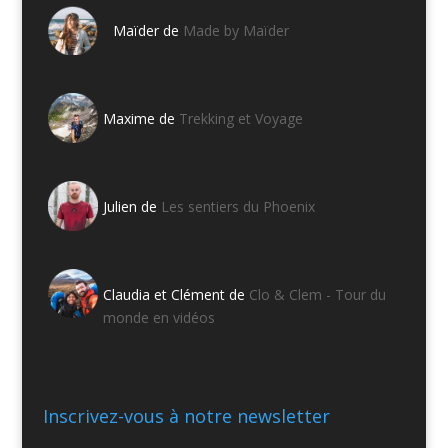
Maïder de
Made by Maïder
Maxime de
Trekking et Voyage
Julien de
Les sentiers du Phoenix
Claudia et Clément de
Clo & Clem - Tour du
monde en vidéos
Inscrivez-vous à notre newsletter