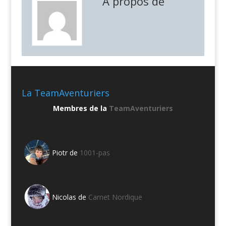
A propos de
La TeamAventuriers
Membres de la
TeamAventuriers
Piotr de
1001-pas
Nicolas de
Carnet Nordique