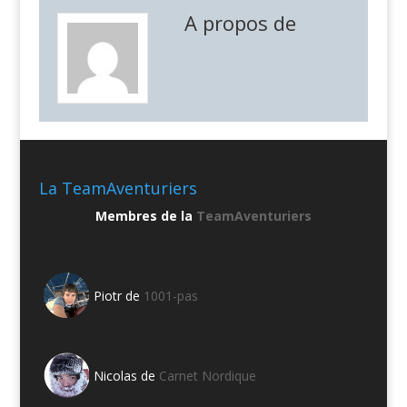
A propos de
La TeamAventuriers
Membres de la
TeamAventuriers
Piotr de
1001-pas
Nicolas de
Carnet Nordique