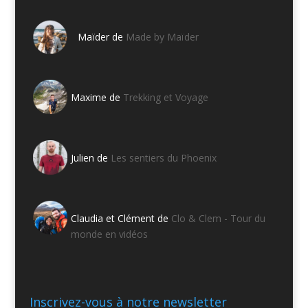
Maïder de
Made by Maïder
Maxime de
Trekking et Voyage
Julien de
Les sentiers du Phoenix
Claudia et Clément de
Clo & Clem - Tour du
monde en vidéos
Inscrivez-vous à notre newsletter