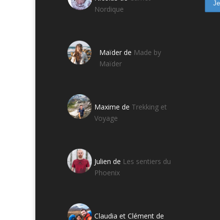
Nordique
Maïder de
Made by
Maïder
Maxime de
Trekking et
Voyage
Julien de
Les sentiers du
Phoenix
Claudia et Clément de