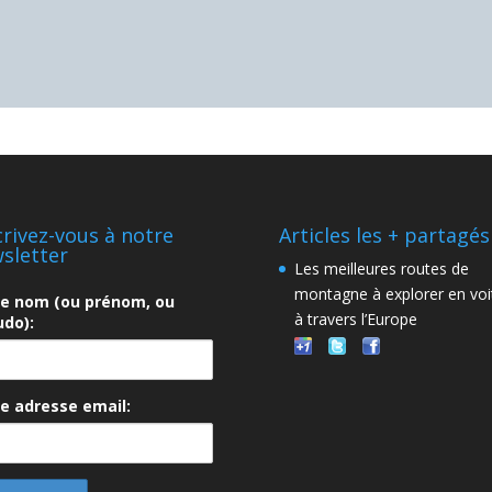
crivez-vous à notre
Articles les + partagés
sletter
Les meilleures routes de
montagne à explorer en voi
re nom (ou prénom, ou
à travers l’Europe
do):
e adresse email: