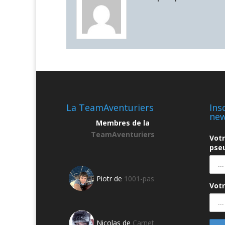
La TeamAventuriers
Ins
new
Membres de la
TeamAventuriers
Vot
pseu
Piotr de
1001-pas
Votr
Nicolas de
Carnet