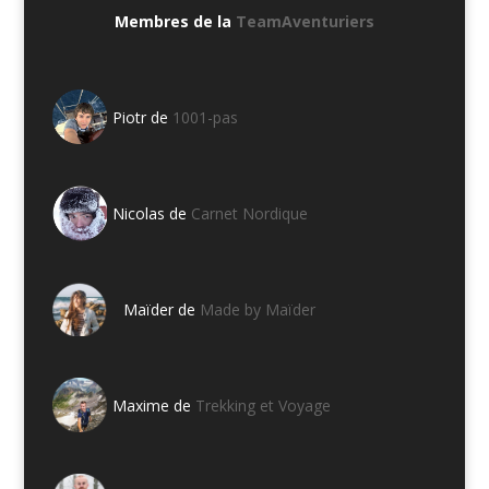
Membres de la
TeamAventuriers
Piotr de
1001-pas
Nicolas de
Carnet Nordique
Maïder de
Made by Maïder
Maxime de
Trekking et Voyage