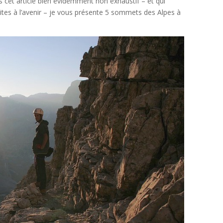
ns cet article bien évidemment non exhaustif – et qui
es à l’avenir – je vous présente 5 sommets des Alpes à