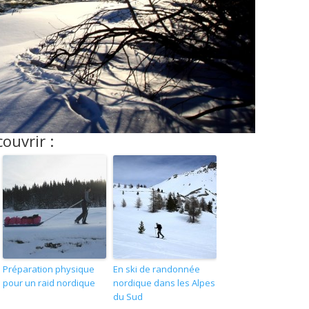
ouvrir :
Préparation physique
En ski de randonnée
pour un raid nordique
nordique dans les Alpes
du Sud