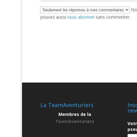
Not
pouvez aussi
vous abonner
sans commenter.
La TeamAventuriers
Ins
new
Membres de la
TeamAventuriers
Vot
pseu