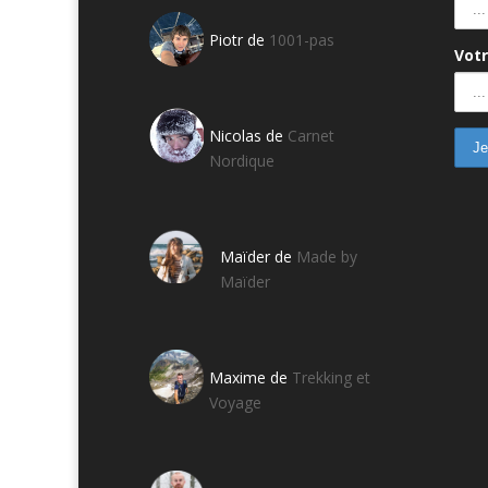
Piotr de
1001-pas
Votr
Nicolas de
Carnet
Nordique
Maïder de
Made by
Maïder
Maxime de
Trekking et
Voyage