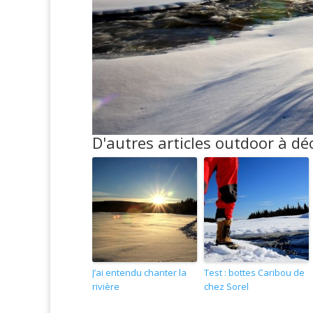
D'autres articles outdoor à déc
J’ai entendu chanter la
Test : bottes Caribou de
rivière
chez Sorel