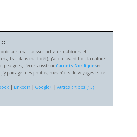
co
ordiques, mais aussi d'activités outdoors et
ning, trail dans ma forêt), j'adore avant tout la nature
n peu geek, J'écris aussi sur
Carnets Nordiques
et
ù j'y partage mes photos, mes récits de voyages et ce
book
|
LinkedIn
|
Google+
|
Autres articles (15)