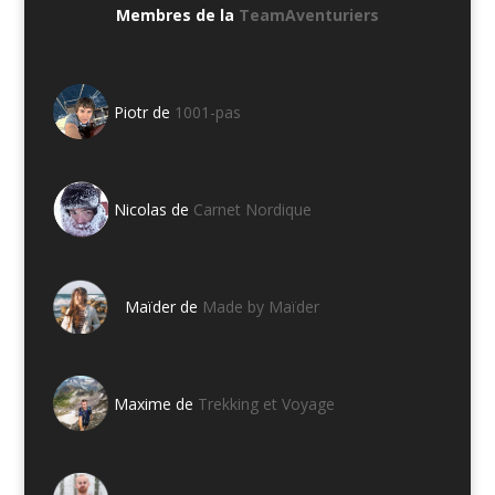
Membres de la
TeamAventuriers
Piotr de
1001-pas
Nicolas de
Carnet Nordique
Maïder de
Made by Maïder
Maxime de
Trekking et Voyage