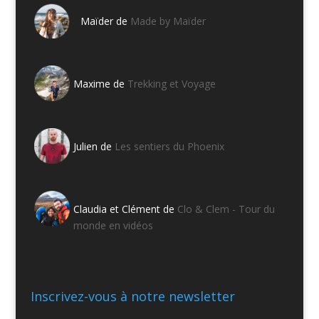
Maïder de
Made by Maïder
Maxime de
Trekking et Voyage
Julien de
Les sentiers du Phoenix
Claudia et Clément de
Clo & Clem - Tour du
monde en vidéos
Inscrivez-vous à notre newsletter