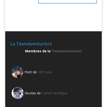
La TeamAventuriers
Membres de la
TeamAventuriers
Piotr de
1001-pas
Nicolas de
Carnet Nordique