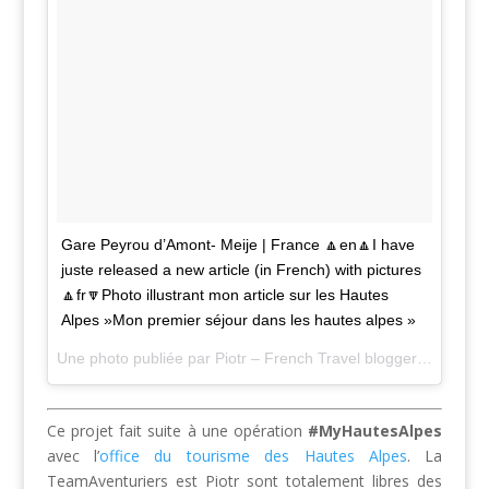
Gare Peyrou d’Amont- Meije | France 🔼en🔼I have
juste released a new article (in French) with pictures
🔼fr🔽Photo illustrant mon article sur les Hautes
Alpes »Mon premier séjour dans les hautes alpes »
Une photo publiée par Piotr – French Travel blogger🌍 (@bienvoyager) le
Ce projet fait suite à une opération
#MyHautesAlpes
avec l’
office du tourisme des Hautes Alpes
. La
TeamAventuriers est Piotr sont totalement libres des