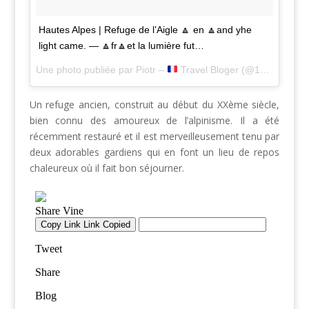
Hautes Alpes | Refuge de l’Aigle 🔼 en 🔼and yhe
light came. — 🔼fr🔼et la lumière fut…
Une photo publiée par Piotr –
Travel Bloger (@1001pas) le
Un refuge ancien, construit au début du XXème siècle,
bien connu des amoureux de l’alpinisme. Il a été
récemment restauré et il est merveilleusement tenu par
deux adorables gardiens qui en font un lieu de repos
chaleureux où il fait bon séjourner.