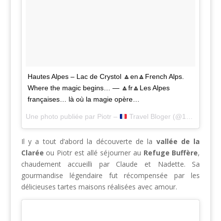
Hautes Alpes – Lac de Crystol 🔼en🔼French Alps.
Where the magic begins… — 🔼fr🔼Les Alpes
françaises… là où la magie opère…
Une photo publiée par Piotr –
Travel Bloger (@1001pas) le
Il y a tout d’abord la découverte de la
vallée de la
Clarée
ou Piotr est allé séjourner au
Refuge Buffère
,
chaudement accueilli par Claude et Nadette. Sa
gourmandise légendaire fut récompensée par les
délicieuses tartes maisons réalisées avec amour.