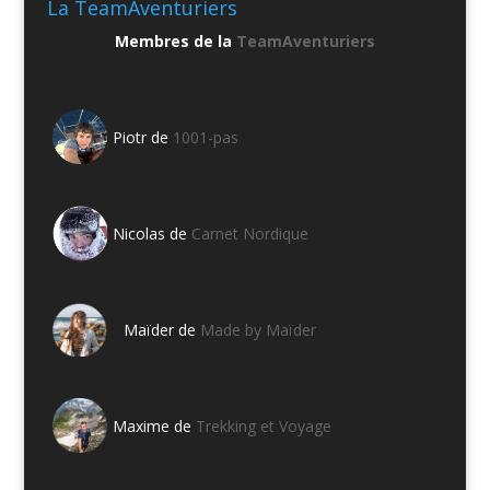
La TeamAventuriers
Membres de la
TeamAventuriers
Piotr de
1001-pas
Nicolas de
Carnet Nordique
Maïder de
Made by Maïder
Maxime de
Trekking et Voyage