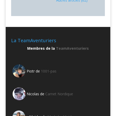
Autres articles (62)
La TeamAventuriers
Membres de la
TeamAventuriers
Piotr de
1001-pas
Nicolas de
Carnet Nordique