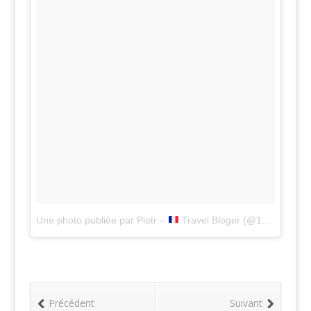
Une photo publiée par Piotr –
Travel Bloger (@1001pas)
le
Précédent
Suivant