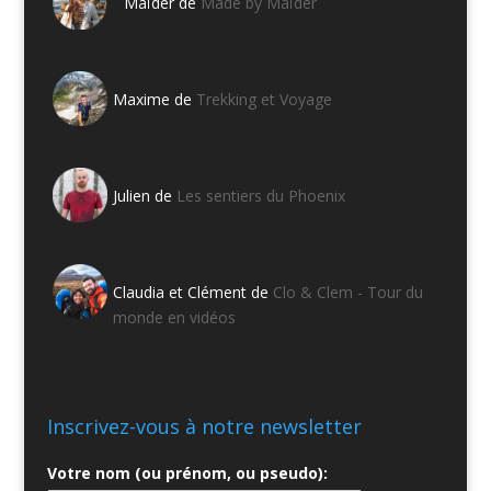
Maïder de
Made by Maïder
Maxime de
Trekking et Voyage
Julien de
Les sentiers du Phoenix
Claudia et Clément de
Clo & Clem - Tour du
monde en vidéos
Inscrivez-vous à notre newsletter
Votre nom (ou prénom, ou pseudo):