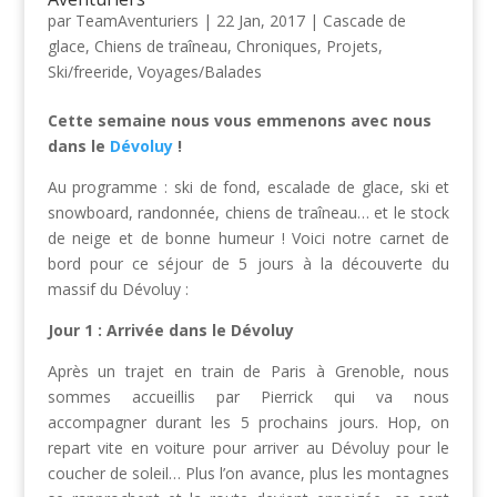
par
TeamAventuriers
|
22 Jan, 2017
|
Cascade de
glace
,
Chiens de traîneau
,
Chroniques
,
Projets
,
Ski/freeride
,
Voyages/Balades
Cette semaine nous vous emmenons avec nous
dans le
Dévoluy
!
Au programme : ski de fond, escalade de glace, ski et
snowboard, randonnée, chiens de traîneau… et le stock
de neige et de bonne humeur ! Voici notre carnet de
bord pour ce séjour de 5 jours à la découverte du
massif du Dévoluy :
Jour 1 : Arrivée dans le Dévoluy
Après un trajet en train de Paris à Grenoble, nous
sommes accueillis par Pierrick qui va nous
accompagner durant les 5 prochains jours. Hop, on
repart vite en voiture pour arriver au Dévoluy pour le
coucher de soleil… Plus l’on avance, plus les montagnes