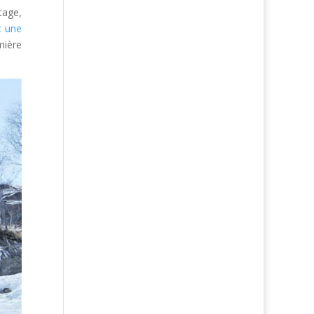
tage,
t une
mière