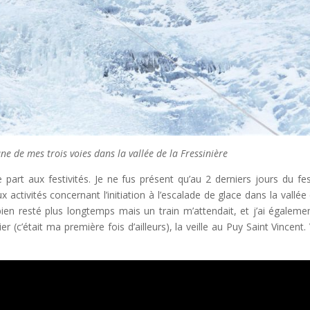
ne de mes trois voies dans la vallée de la Fressinière
art aux festivités. Je ne fus présent qu’au 2 derniers jours du fest
activités concernant l’initiation à l’escalade de glace dans la vallée 
bien resté plus longtemps mais un train m’attendait, et j’ai égaleme
er (c’était ma première fois d’ailleurs), la veille au Puy Saint Vincent