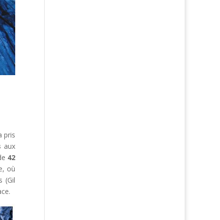
 pris
s
aux
 de
42
e, où
 (Gil
ace.