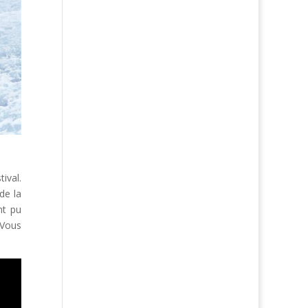
ival.
de la
nt pu
. Vous