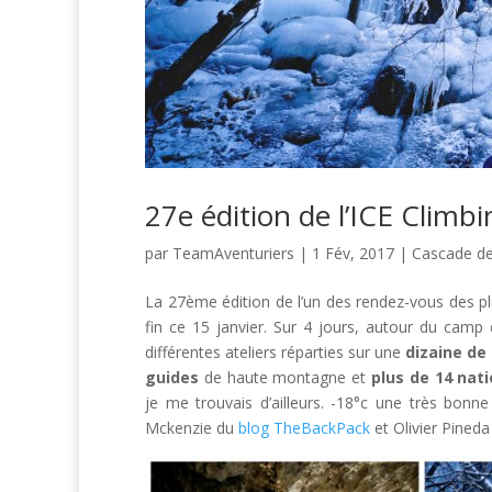
27e édition de l’ICE Climbi
par
TeamAventuriers
|
1 Fév, 2017
|
Cascade de
La 27ème édition de l’un des rendez-vous des pl
fin ce 15 janvier. Sur 4 jours, autour du camp
différentes ateliers réparties sur une
dizaine de 
guides
de haute montagne et
plus de 14 nat
je me trouvais d’ailleurs. -18°c une très bonn
Mckenzie du
blog TheBackPack
et Olivier Pined