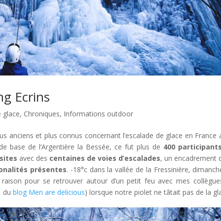
ng Ecrins
 glace
,
Chroniques
,
Informations outdoor
us anciens et plus connus concernant l’escalade de glace en France a
 de base de l’Argentière la Bessée, ce fut plus de
400 participant
sites
avec des
centaines de voies d’escalades
, un encadrement
ionalités présentes
. -18°c dans la vallée de la Fressinière, dimanch
e raison pour se retrouver autour d’un petit feu avec mes collègues
a du
blog Men are delicious
) lorsque notre piolet ne tâtait pas de la gl