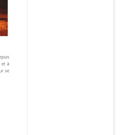
epuis
 et à
ur se