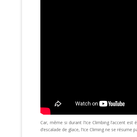
Car, même si durant l’Ice Climbing l’accent es
d’escalade de glace, l’Ice Climing ne se résume pa