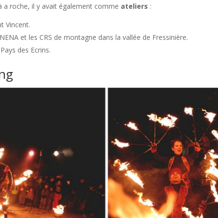
 à a roche, il y avait également comme
ateliers
:
 Vincent.
ANENA et les CRS de montagne dans la vallée de Fressinière.
 Pays des Ecrins.
ing