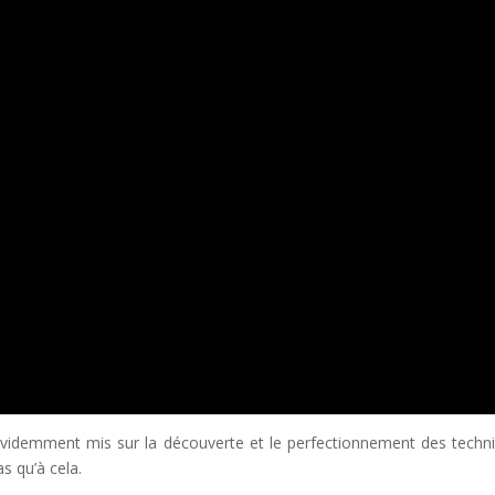
t évidemment mis sur la découverte et le perfectionnement des techn
s qu’à cela.