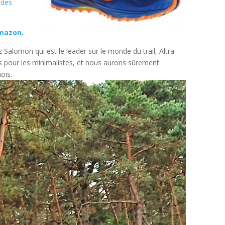
 des
mazon
.
Salomon qui est le leader sur le monde du trail, Altra
rs pour les minimalistes, et nous aurons sûrement
ois.