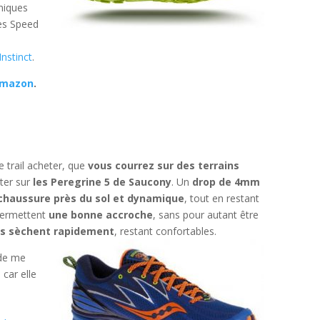
hniques
ces Speed
nstinct
.
Amazon
.
e trail acheter, que
vous courrez sur des terrains
eter sur
les Peregrine 5 de Saucony
. Un
drop de 4mm
chaussure près du sol et dynamique
, tout en restant
 permettent
une bonne accroche
, sans pour autant être
es sèchent rapidement
, restant confortables.
 de me
, car elle
e