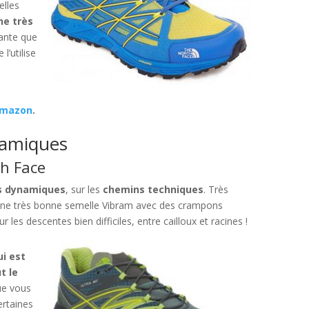
 elles
ne très
ante que
l’utilise
Amazon
.
ynamiques
th Face
es dynamiques
, sur les
chemins techniques
. Très
ur une très bonne semelle Vibram avec des crampons
les descentes bien difficiles, entre cailloux et racines !
i est
t le
que vous
ertaines