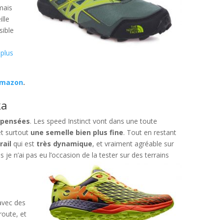
mais
lle
sible
plus
Amazon
.
ka
mpensées
. Les speed Instinct vont dans une toute
et surtout
une semelle bien plus fine
. Tout en restant
rail
qui est
très dynamique
, et vraiment agréable sur
 je n’ai pas eu l’occasion de la tester sur des terrains
avec des
route, et