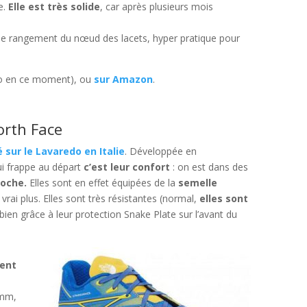
e.
Elle est très solide
, car après plusieurs mois
e rangement du nœud des lacets, hyper pratique pour
o en ce moment), ou
sur Amazon
.
orth Face
sur le Lavaredo en Italie
. Développée en
ui frappe au départ
c’est leur confort
: on est dans des
roche.
Elles sont en effet équipées de la
semelle
n vrai plus. Elles sont très résistantes (normal,
elles sont
 bien grâce à leur protection Snake Plate sur l’avant du
hent
8mm,