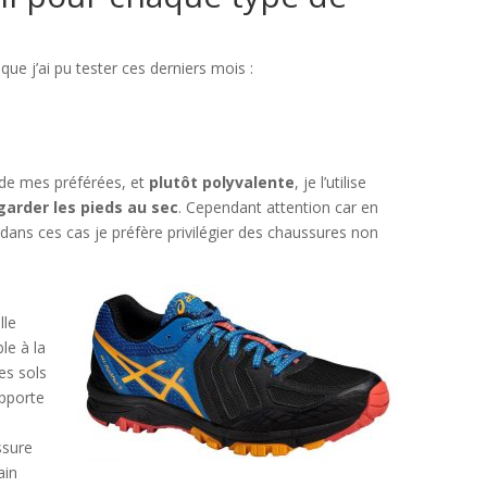
que j’ai pu tester ces derniers mois :
e de mes préférées, et
plutôt polyvalente
, je l’utilise
garder les pieds au sec
. Cependant attention car en
, dans ces cas je préfère privilégier des chaussures non
lle
le à la
es sols
apporte
ssure
ain