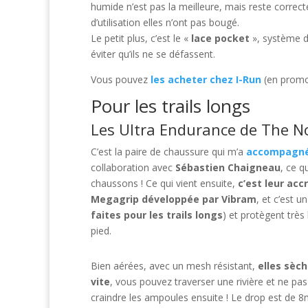
humide n’est pas la meilleure, mais reste correct
d’utilisation elles n’ont pas bougé.
Le petit plus, c’est le «
lace pocket
», système d
éviter qu’ils ne se défassent.
Vous pouvez
les acheter chez I-Run
(en prom
Pour les trails longs
Les Ultra Endurance de The N
C’est la paire de chaussure qui m’a
accompagné 
collaboration avec
Sébastien Chaigneau
, ce q
chaussons ! Ce qui vient ensuite,
c’est leur acc
Megagrip développée par Vibram
, et c’est u
faites pour les trails longs
) et protègent très
pied.
Bien aérées, avec un mesh résistant,
elles sèc
vite
, vous pouvez traverser une rivière et ne pas
craindre les ampoules ensuite ! Le drop est de 