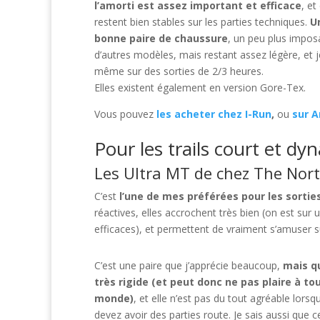
l’amorti est assez important et efficace
, et
restent bien stables sur les parties techniques.
U
bonne paire de chaussure
, un peu plus impos
d’autres modèles, mais restant assez légère, et je 
même sur des sorties de 2/3 heures.
Elles existent également en version Gore-Tex.
Vous pouvez
les acheter chez I-Run
,
ou
sur 
Pour les trails court et d
Les Ultra MT de chez The Nor
C’est
l’une de mes préférées pour les sorti
réactives, elles accrochent très bien (on est s
efficaces), et permettent de vraiment s’amuser sur 
C’est une paire que j’apprécie beaucoup,
mais qu
très rigide (et peut donc ne pas plaire à tou
monde)
, et elle n’est pas du tout agréable lors
devez avoir des parties route. Je sais aussi que c