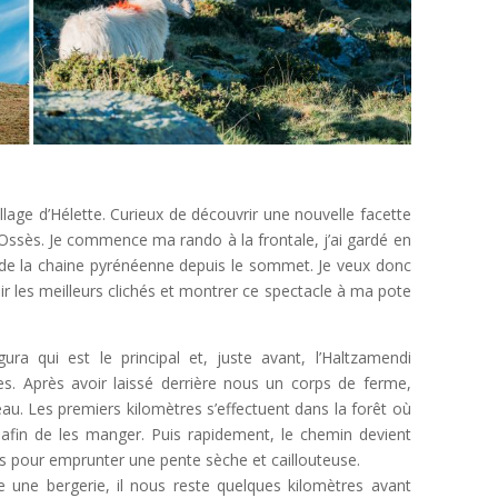
illage d’Hélette. Curieux de découvrir une nouvelle facette
 Ossès. Je commence ma rando à la frontale, j’ai gardé en
de la chaine pyrénéenne depuis le sommet. Je veux donc
voir les meilleurs clichés et montrer ce spectacle à ma pote
a qui est le principal et, juste avant, l’Haltzamendi
s. Après avoir laissé derrière nous un corps de ferme,
u. Les premiers kilomètres s’effectuent dans la forêt où
afin de les manger. Puis rapidement, le chemin devient
res pour emprunter une pente sèche et caillouteuse.
e une bergerie, il nous reste quelques kilomètres avant