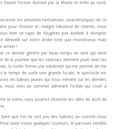
vers l’ouest l’océan dominé par la Rhune et enfin au nord,
cevoir les antennes hertziennes caractéristiques de ce
mière pour shooter et, malgré l’absence de chemin, nous
 nous livre un tapis de fougères pas évident à dompter
e dénivelé sur notre droite n’est pas monstrueux mais
 arriver !
é par ce dernier génère par beau temps un vent qui vient
t de la journée que les vautours viennent jouer avec les
emin, la roche forme une extrémité qui me permet de me
 le temps de sortir une grande focale, le spectacle est
ouvons les balises jaunes qui nous mènent sur les derniers
s, nous voici au sommet admirant l’océan qui court à
mme la notre, vous pourrez observer les villes de bord de
ne.
e (tant que l’on ne sort pas des balises) ou comme nous
. Pour avoir croisé quelques coureurs, le parcours semble