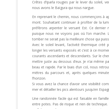
Crêtes d’Iparla rougies par le lever du soleil, 
nous avons le Baïgura qui nous nargue.
En reprenant le chemin, nous commençons à aper
mont. Souhaitant continuer à profiter de la lu
préférons arpenter le versant Est. Ce dernier
puisque nous ne voyons pas où l’on marche. L
tomber ne serait pas la meilleure chose qui puisse
Avec le soleil levant, l’activité thermique cré
longer les versants exposés et c’est à ce momen
courants ascendants et descendants. Sur le ch
mettre juste au dessous d’eux. Je n’ai même pas
beau et rapide. Par le biais d’un col, nous retr
mètres du parcours et, après quelques minute
l’horizon.
Si vous avez la chance d’avoir une visibilité co
mer et détailler les pics alentours jusqu’en Espag
Une randonnée facile qui est faisable en famill
entre potes. Pas de risque et rien de technique