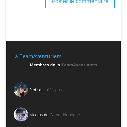
La TeamAventuriers
Membres de la
TeamAventuriers
Piotr de
1001-pas
Nicolas de
Carnet Nordique