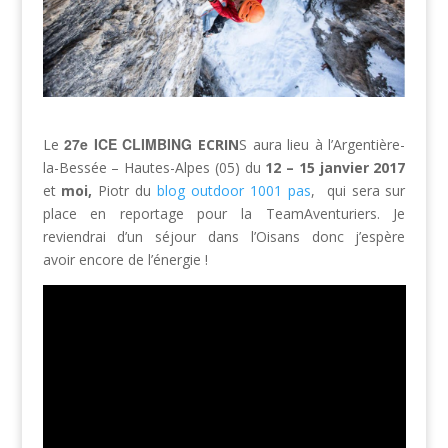
27e ICE
CLIMBING
Le
ECRIN
S aura lieu à l’Argentière-
la-Bessée – Hautes-Alpes (05) du
12 – 15 janvier 2017
et
moi,
Piotr du
blog outdoor 1001 pas
, qui sera sur
place en reportage pour la TeamAventuriers. Je
reviendrai d’un séjour dans l’Oisans donc j’espère
avoir encore de l’énergie !