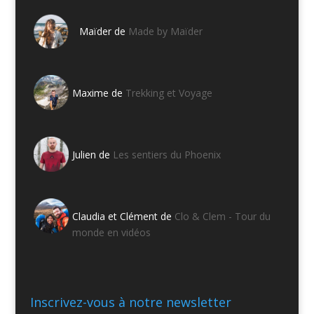
Maïder de
Made by Maïder
Maxime de
Trekking et Voyage
Julien de
Les sentiers du Phoenix
Claudia et Clément de
Clo & Clem - Tour du
monde en vidéos
Inscrivez-vous à notre newsletter