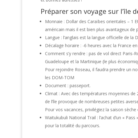
Préparer son voyage sur l’île 
Monnaie : Dollar des Caraïbes orientales – 1 E
américain mais il est bien plus avantageux de 
Langue : l’a
nglais est la langue officielle de l
Décalage horaire : -6 heures avec la France en 
Comment s’y rendre : pas de vol direct Paris-Rose
Guadeloupe et la Martinique (le plus économiq
Pour rejoindre Roseau, il faudra prendre un n
les
DOM-TOM
Document : passeport.
Climat : Avec des températures moyennes de 24 
de l’île provoque de nombreuses petites avers
Pour vos vacances, privilégiez la saison sèche 
Waitukubuli National Trail : l’achat d’un « Pass
pour la totalité du parcours.