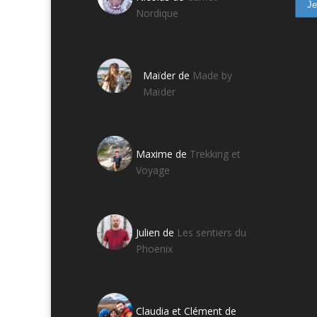
Nordique
Maïder de
Made by
Maïder
Maxime de
Trekking et
Voyage
Julien de
Les sentiers du
Phoenix
Claudia et Clément de