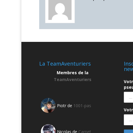
La TeamAventuriers
Ins
new
Membres de la
TeamAventuriers
Vot
pseu
Piotr de
1001-pas
Votr
Nicolas de
Carnet