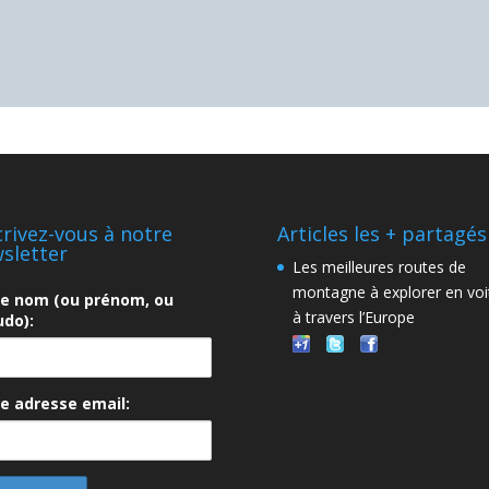
crivez-vous à notre
Articles les + partagés
sletter
Les meilleures routes de
montagne à explorer en voi
re nom (ou prénom, ou
à travers l’Europe
do):
e adresse email: