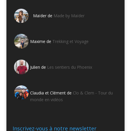
Maïder de
Made by Maïder
Maxime de
Trekking et Voyage
Julien de
Les sentiers du Phoenix
Claudia et Clément de
Clo & Clem - Tour du
monde en vidéos
Inscrivez-vous à notre newsletter