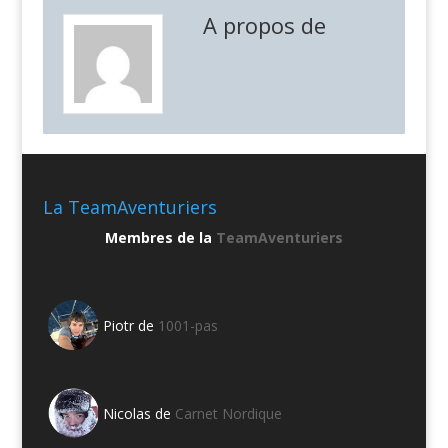
A propos de
La TeamAventuriers
Membres de la
TeamAventuriers
Piotr de
1001-pas
Nicolas de
Carnet Nordique