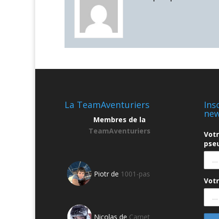
La TeamAventuriers
Ins
new
Membres de la
TeamAventuriers
Vot
pseu
Piotr de
1001-pas
Votr
Nicolas de
Carnet