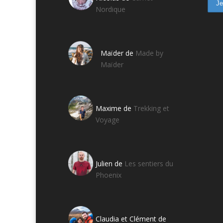
Nordique
Maïder de
Made by
Maïder
Maxime de
Trekking et
Voyage
Julien de
Les sentiers du
Phoenix
Claudia et Clément de