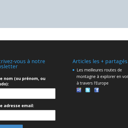
crivez-vous à notre
Articles les + partagés
sletter
Les meilleures routes de
montagne à explorer en voi
re nom (ou prénom, ou
à travers l’Europe
do):
e adresse email: