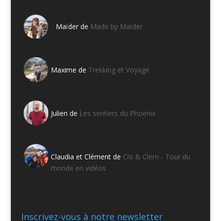
Maïder de
Made by Maïder
Maxime de
Trekking et Voyage
Julien de
Les sentiers du Phoenix
Claudia et Clément de
Clo & Clem - Tour du
monde en vidéos
Inscrivez-vous à notre newsletter