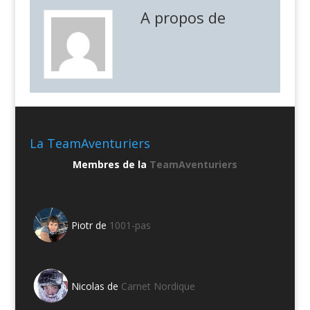
A propos de
La TeamAventuriers
Membres de la
TeamAventuriers
Piotr de
1001-pas
Nicolas de
Carnet Nordique