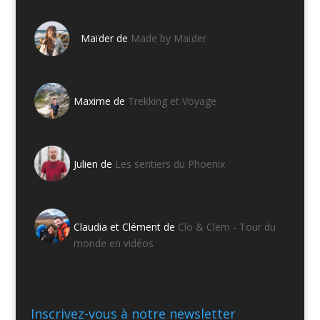
Maïder de
Made by Maïder
Maxime de
Trekking et Voyage
Julien de
Les sentiers du Phoenix
Claudia et Clément de
Clo & Clem - Tour du
monde en vidéos
Inscrivez-vous à notre newsletter