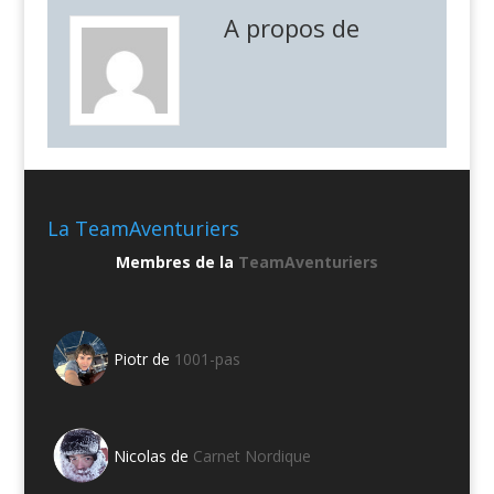
A propos de
La TeamAventuriers
Membres de la
TeamAventuriers
Piotr de
1001-pas
Nicolas de
Carnet Nordique