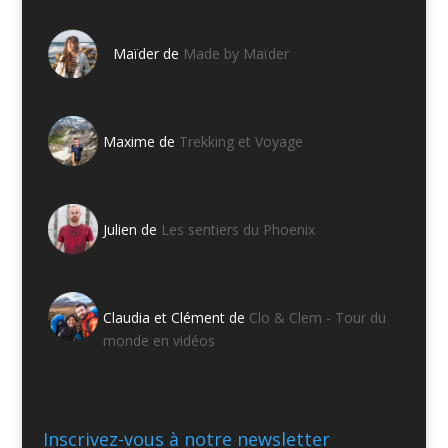
Maïder de
Made by Maïder
Maxime de
Trekking et Voyage
Julien de
Les sentiers du Phoenix
Claudia et Clément de
Clo & Clem - Tour du
monde en vidéos
Inscrivez-vous à notre newsletter