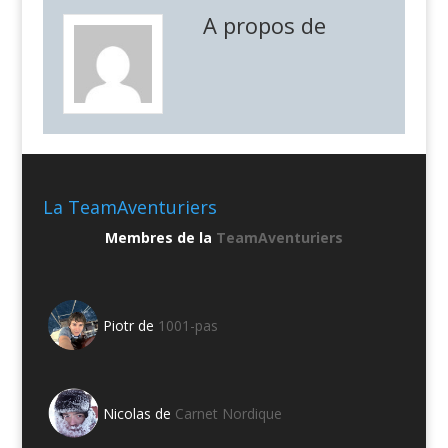
A propos de
La TeamAventuriers
Membres de la
TeamAventuriers
Piotr de
1001-pas
Nicolas de
Carnet Nordique